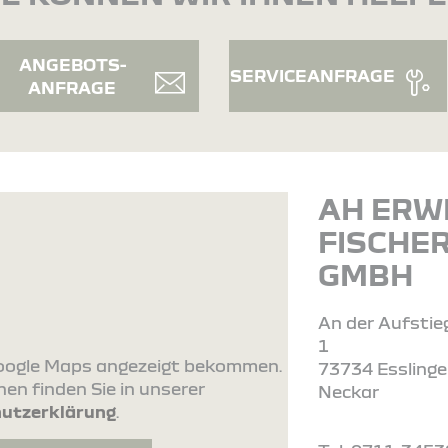
ANGEBOTS-
SERVICEANFRAGE
ANFRAGE
AH ERW
FISCHE
GMBH
An der Aufsti
1
 Google Maps angezeigt bekommen.
73734 Essling
en finden Sie in unserer
Neckar
utzerklärung
.