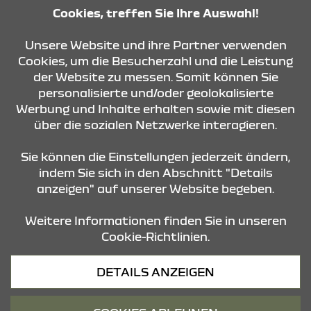
07:30 Uhr - 16:30 Uhr
Cookies, treffen Sie Ihre Auswahl!
Samstag
08:30 Uhr - 12:00 Uhr
Unsere Website und ihre Partner verwenden
Cookies, um die Besucherzahl und die Leistung
der Website zu messen. Somit können Sie
KONTAKT & ANFAHRT
personalisierte und/oder geolokalisierte
Werbung und Inhalte erhalten sowie mit diesen
über die sozialen Netzwerke interagieren.
ÖFFNUNGSZEITEN
Sie können die Einstellungen jederzeit ändern,
indem Sie sich in den Abschnitt "Details
anzeigen" auf unserer Website begeben.
STANDORTE
Weitere Informationen finden Sie in unseren
Cookie-Richtlinien.
Datenschutz
DETAILS ANZEIGEN
Cookies
Barrierefreiheit